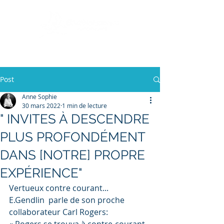
+33 (0)7 87 34 22 58
Post
Anne Sophie
30 mars 2022
1 min de lecture
" INVITES À DESCENDRE
PLUS PROFONDÉMENT
DANS [NOTRE] PROPRE
EXPÉRIENCE"
Vertueux contre courant...
E.Gendlin  parle de son proche 
collaborateur Carl Rogers: 