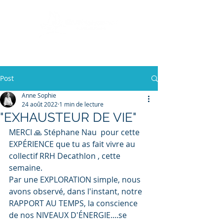
+33 (0)7 87 34 22 58
Post
Anne Sophie
24 août 2022
1 min de lecture
"EXHAUSTEUR DE VIE"
MERCI 🙏 Stéphane Nau  pour cette 
EXPÉRIENCE que tu as fait vivre au 
collectif RRH Decathlon , cette 
semaine.
Par une EXPLORATION simple, nous 
avons observé, dans l'instant, notre 
RAPPORT AU TEMPS, la conscience 
de nos NIVEAUX D'ÉNERGIE....se 