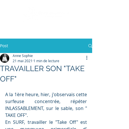
+33 (0)7 87 34 22 58
Post
Anne Sophie
21 mai 2021
1 min de lecture
TRAVAILLER SON "TAKE
OFF"
A la 1ère heure, hier, j'observais cette 
surfeuse concentrée, répéter 
INLASSABLEMENT, sur le sable, son " 
TAKE OFF".
En SURF, travailler le "Take Off" est 